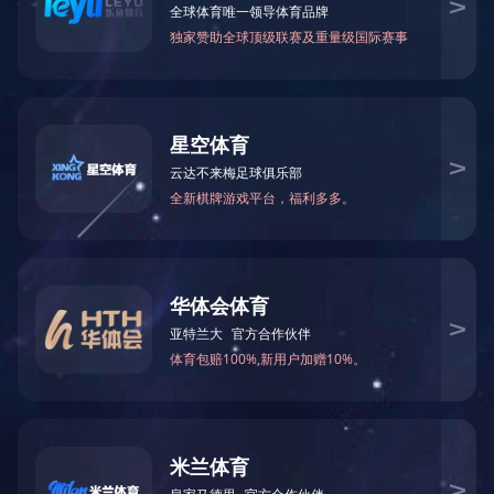
获取新产品的邮件
首页
姓名:
公司:
邮箱:
地址:
南京市江宁区江宁科学园候焦路111号
邮箱:
feedback@huaderack.com
电话:
025-8715 1631
传真:
86-25-5264 3200
网址:
http://www.oiaingenieria.com
邮编:
211122
*