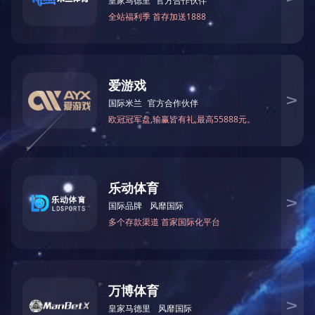
目
录
名
称/
星空体育
产
星空体育
品
电动移
名
重量型
称
流利式
中量型
轻量型
托盘式
悬臂架
模具架
阁楼
工位器
汽车4S
地址:
南京
邮箱:
feed
电话:
025-8